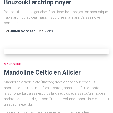
Bouzouki archtop noyer
Bouzouki irlandais gaucher. Son riche, belle projection acoustique.
Table archtop épicéa massif, sculptée à la main. Caisse noyer
commun.
Par
Julien Sorosac
, il y a
2 ans
MANDOLINE
Mandoline Celtic en Alisier
Mandoline à table plate (flat top) développée pour être plus
abordable que mes modèles archtop, sans sacrifier le confort ou
la sonorité. La caisse est plus large et plus épaisse qu’un modèle
archtop « standard », lui conférant un volume sonore intéressant et
un spectre étendu.
Idéale en musiques traditionnelles et pour les mélodies.