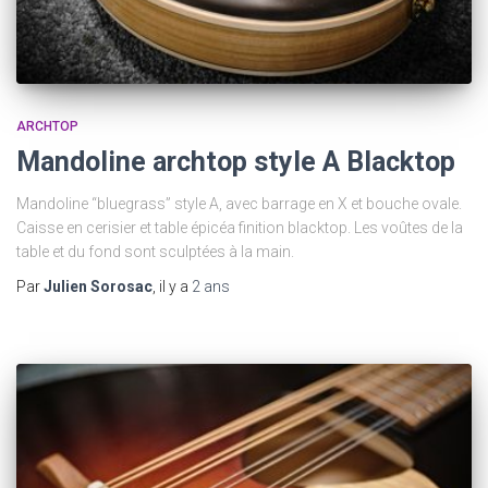
ARCHTOP
Mandoline archtop style A Blacktop
Mandoline “bluegrass” style A, avec barrage en X et bouche ovale.
Caisse en cerisier et table épicéa finition blacktop. Les voûtes de la
table et du fond sont sculptées à la main.
Par
Julien Sorosac
, il y a
2 ans