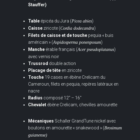
Stauffer)
Table
épicéa du Jura (
)
Picea abies
Caisse
ziricote (
)
Cordia dodecandra
Filets de caisse et de touche
pequia « buis
américain » (
)
Aspidosperma ponenposum
Manche
érable français (
)
Acer pseudoplatanus
avec vernis noir
Trussrod
double action
Placage de tête
en ziricote
Touche
19 cases en ébène Crelicam du
Cameroun, filets en pequia, repères latéraux en
nacre
Radius
composé 12″ – 16″
Chevalet
ébène Crelicam, chevilles amourette
Mécaniques
Schaller GrandTune nickel avec
boutons en amourette « snakewood » (
Brosimum
guianense
)