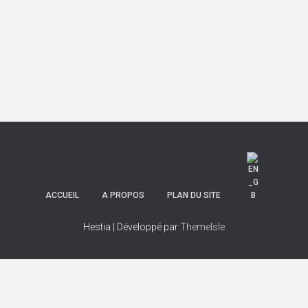
ACCUEIL
A PROPOS
PLAN DU SITE
Hestia | Développé par
ThemeIsle