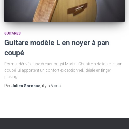
GUITARES
Guitare modèle L en noyer à pan
coupé
Format dérivé d’une dreadnought Martin. Chanfrein de table et pan
coupé lui apportent un confort exceptionnel. Idéale en finger
picking.
Par
Julien Sorosac
, il y a
5 ans